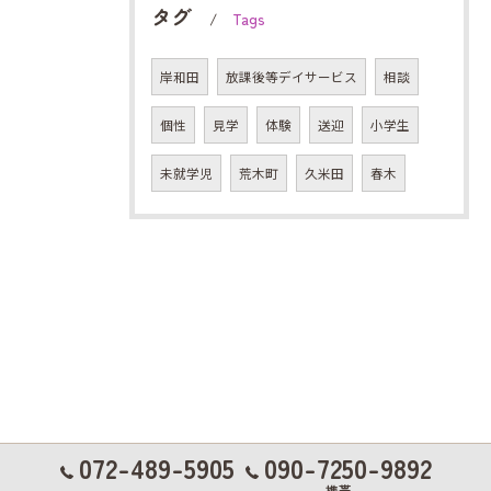
タグ
Tags
岸和田
放課後等デイサービス
相談
個性
見学
体験
送迎
小学生
未就学児
荒木町
久米田
春木
072-489-5905
090-7250-9892
携帯