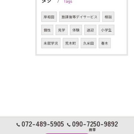
タグ
Tags
岸和田
放課後等デイサービス
相談
個性
見学
体験
送迎
小学生
未就学児
荒木町
久米田
春木
072-489-5905
090-7250-9892
携帯