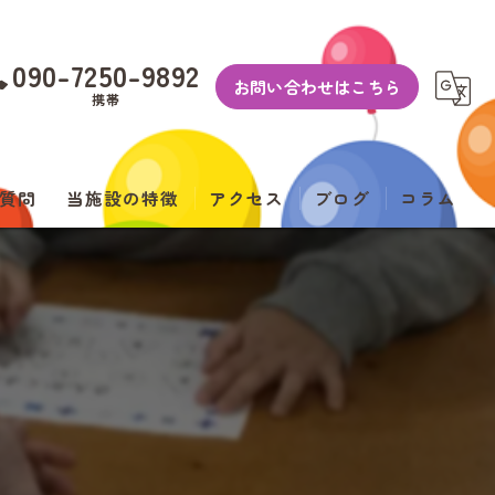
090-7250-9892
お問い合わせはこちら
携帯
質問
当施設の特徴
アクセス
ブログ
コラム
農業
運動療育
脳トレ・Eスポーツ環境
日常生活について
適応力を育成