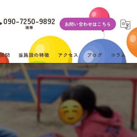
090-7250-9892
お問い合わせはこちら
携帯
質問
当施設の特徴
アクセス
ブログ
コラム
農業
運動療育
脳トレ・Eスポーツ環境
日常生活について
適応力を育成